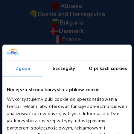
Albania
Bosnia and Herzegovina
Bulgaria
Denmark
France
Germany
Great Britain
Greece
Zgoda
Szczegóły
O plikach cookies
Italy
Mauritius
Montenegro
Niniejsza strona korzysta z plików cookie
Morocco
Wykorzystujemy pliki cookie do spersonalizowania
Poland
treści i reklam, aby oferować funkcje społecznościowe i
analizować ruch w naszej witrynie. Informacje o tym,
Saint Martin
jak korzystasz z naszej witryny, udostępniamy
Serbia
partnerom społecznościowym, reklamowym i
Spain