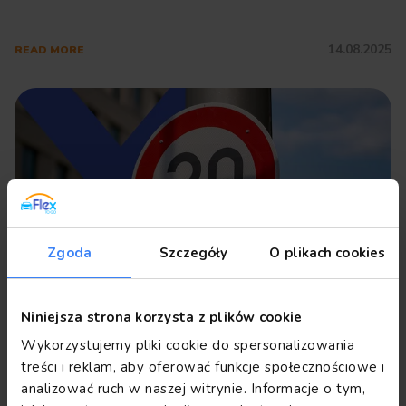
14.08.2025
READ MORE
Zgoda
Szczegóły
O plikach cookies
What Are the Speed Limits? A
Niniejsza strona korzysta z plików cookie
Practical Guide for Flex To Go
Wykorzystujemy pliki cookie do spersonalizowania
Drivers
treści i reklam, aby oferować funkcje społecznościowe i
analizować ruch w naszej witrynie. Informacje o tym,
5
05.10.2025
READ MORE