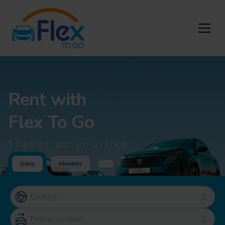
Rent with
Flex To Go
Travel as you like
Daily
Monthly