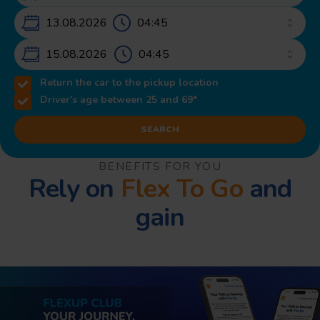
13.08.2026 – 15.08.2026
15.08.2026
Return the car to the pickup location
Driver's age between 25 and 69*
SEARCH
BENEFITS FOR YOU
Rely on
Flex To Go
and
gain