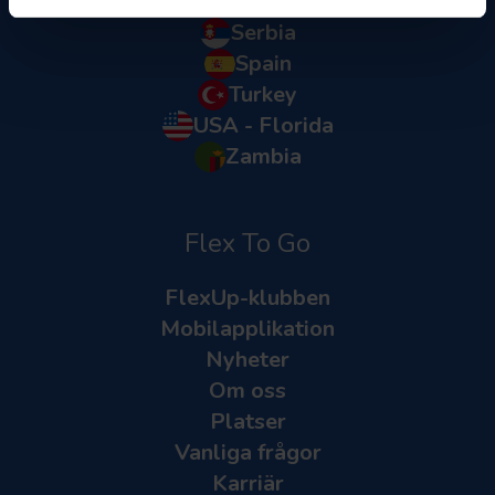
Saint Martin
Serbia
Spain
Turkey
USA - Florida
Zambia
Flex To Go
FlexUp-klubben
Mobilapplikation
Nyheter
Om oss
Platser
Vanliga frågor
Karriär