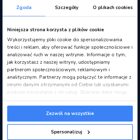
Zgoda
Szczegóły
O plikach cookies
Länder
Albania
Niniejsza strona korzysta z plików cookie
Bosnia and Herzegovina
Wykorzystujemy pliki cookie do spersonalizowania
Bulgaria
treści i reklam, aby oferować funkcje społecznościowe i
Denmark
analizować ruch w naszej witrynie. Informacje o tym,
France
jak korzystasz z naszej witryny, udostępniamy
Germany
partnerom społecznościowym, reklamowym i
analitycznym. Partnerzy mogą połączyć te informacje z
Great Britain
innymi danymi otrzymanymi od Ciebie lub uzyskanymi
Greece
podczas korzystania z ich usług. Zbierane dane mogą
Italy
być wykorzystywane przez Google do personalizacji
Mauritius
reklam.
Informacje Google o przetwarzaniu danych.
Montenegro
Zezwól na wszystkie
Morocco
Poland
Spersonalizuj