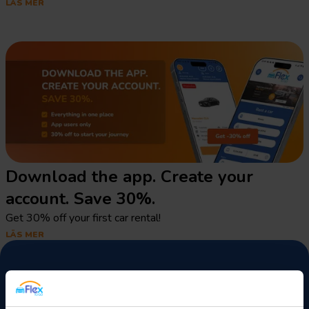
LÄS MER
Download the app. Create your
account. Save 30%.
Get 30% off your first car rental!
LÄS MER