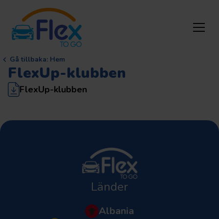
Gå tillbaka
:
Hem
FlexUp-klubben
FlexUp-klubben
Länder
Albania