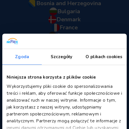
Bosnia and Herzegovina
Bulgaria
Denmark
France
Germany
Great Britain
Greece
Zgoda
Szczegóły
O plikach cookies
Italy
Mauritius
Montenegro
Niniejsza strona korzysta z plików cookie
Morocco
Wykorzystujemy pliki cookie do spersonalizowania
Poland
treści i reklam, aby oferować funkcje społecznościowe i
Saint Martin
analizować ruch w naszej witrynie. Informacje o tym,
jak korzystasz z naszej witryny, udostępniamy
Serbia
partnerom społecznościowym, reklamowym i
Spain
analitycznym. Partnerzy mogą połączyć te informacje z
Turkey
innymi danymi otrzymanymi od Ciebie lub uzyskanymi