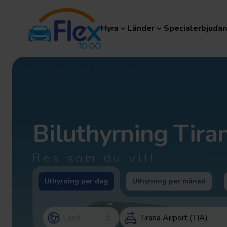
Hyra
Länder
Specialerbjudande
Hyra
Länder
Specialerbjuda
Biluthyrning
Tira
Res som du vill
Uthyrning per dag
Uthyrning per månad