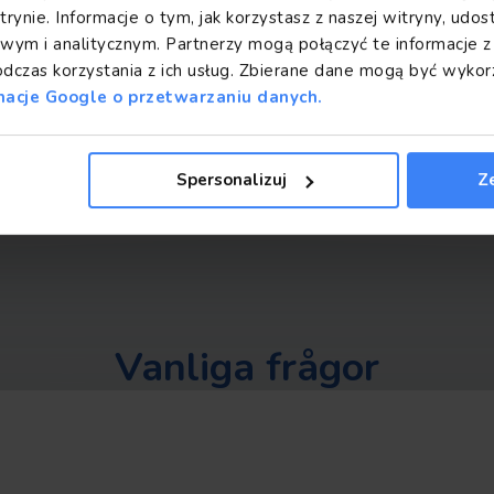
trynie. Informacje o tym, jak korzystasz z naszej witryny, ud
re and cultural centre of
ym i analitycznym. Partnerzy mogą połączyć te informacje 
odczas korzystania z ich usług. Zbierane dane mogą być wyk
Skapandedatum
macje Google o przetwarzaniu danych.
ant of which is the
1614
main monument is the 18th
 and the Opera and
orth-west is Tirana's
Spersonalizuj
Z
ed in the city.
Vanliga frågor