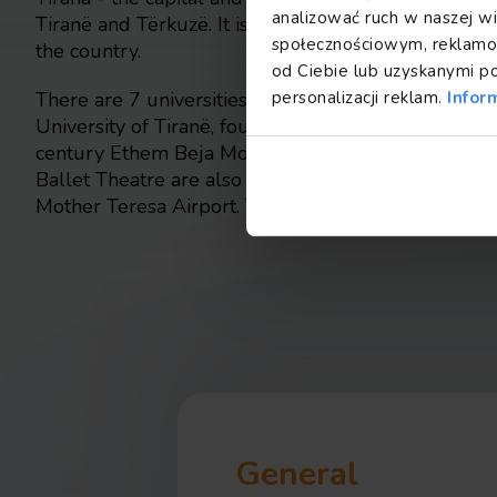
analizować ruch w naszej wi
Tiranë and Tërkuzë. It is the largest industrial cent
społecznościowym, reklamow
the country.
od Ciebie lub uzyskanymi p
personalizacji reklam.
Infor
There are 7 universities in the city, the most import
University of Tiranë, founded in 1957. The city's 
century Ethem Beja Mosque. The National Theatre
Ballet Theatre are also located here. 17 km to the n
Mother Teresa Airport. Tirana railway station is locat
General