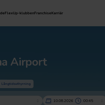
FlexUp-klubben
Franchise
Karriär
nde
FlexUp-klubben
Franchise
Karriär
na Airport
Långtidsuthyrning
10.08.2026 – 12.08.2026