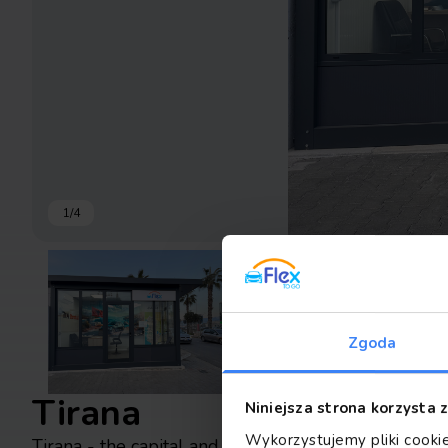
1
/
4
Zgoda
Tirana
Niniejsza strona korzysta 
Wykorzystujemy pliki cookie
Tirana - the capital and largest city of Albania locat