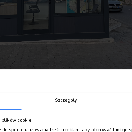
Szczegóły
z plików cookie
 do spersonalizowania treści i reklam, aby oferować funkcje 
ed on 3 rivers: Lanë,