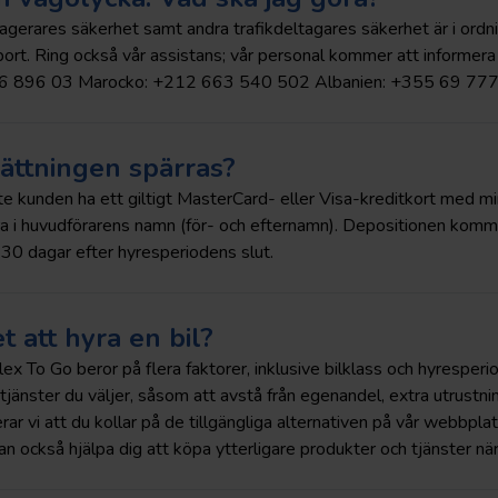
ssagerares säkerhet samt andra trafikdeltagares säkerhet är i ordn
ort. Ring också vår assistans; vår personal kommer att informer
86 896 03 Marocko: +212 663 540 502 Albanien: +355 69 77
sättningen spärras?
e kunden ha ett giltigt MasterCard- eller Visa-kreditkort med mi
 i huvudförarens namn (för- och efternamn). Depositionen komm
 30 dagar efter hyresperiodens slut.
 att hyra en bil?
Flex To Go beror på flera faktorer, inklusive bilklass och hyrespe
tjänster du väljer, såsom att avstå från egenandel, extra utrustnin
r vi att du kollar på de tillgängliga alternativen på vår webbpla
n också hjälpa dig att köpa ytterligare produkter och tjänster när