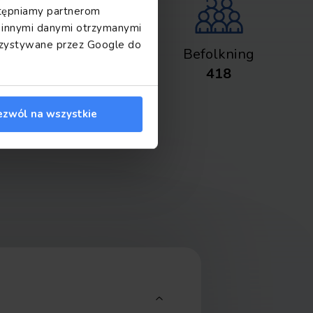
ostępniamy partnerom
z innymi danymi otrzymanymi
orzystywane przez Google do
Yta
Befolkning
2
42
km
418
ezwól na wszystkie