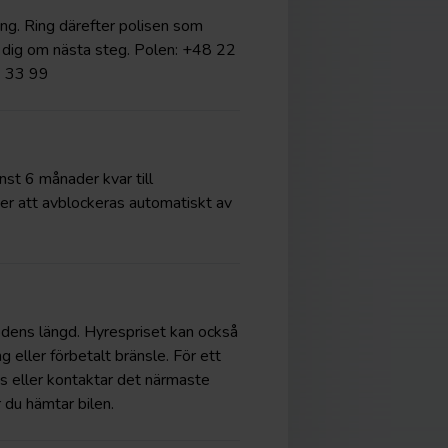
ing. Ring därefter polisen som
a dig om nästa steg. Polen: +48 22
7 33 99
nst 6 månader kvar till
er att avblockeras automatiskt av
riodens längd. Hyrespriset kan också
g eller förbetalt bränsle. För ett
ts eller kontaktar det närmaste
 du hämtar bilen.