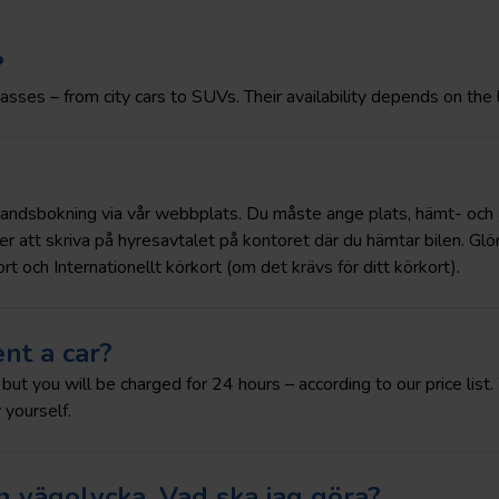
?
lasses – from city cars to SUVs. Their availability depends on the 
förhandsbokning via vår webbplats. Du måste ange plats, hämt- och
er att skriva på hyresavtalet på kontoret där du hämtar bilen. Glö
ort och Internationellt körkort (om det krävs för ditt körkort).
nt a car?
, but you will be charged for 24 hours – according to our price lis
 yourself.
n vägolycka. Vad ska jag göra?