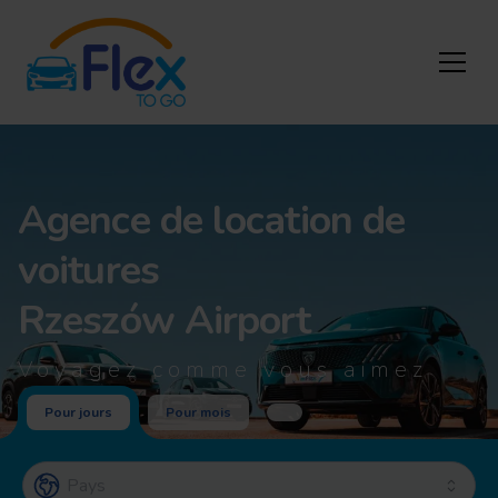
Agence de location de
voitures
Rzeszów Airport
Voyagez comme vous aimez
Pour jours
Pour mois