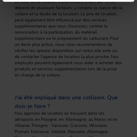
Le coût de la location d'une voiture chez Flex To Go
dépend de plusieurs facteurs, y compris la classe de la
voiture et la durée de la location. Le prix de location
peut également être influencé par des services
supplémentaires que vous choisissez, comme la
renonciation à la participation, du matériel
supplémentaire ou le prépaiement du carburant. Pour
un devis plus précis, nous vous recommandons de
vérifier les options disponibles sur notre site web ou
de contacter l'agence de location la plus proche. Nos
employés peuvent également vous aider à acheter des
produits et services supplémentaires lors de la prise
en charge de la voiture.
J'ai été impliqué dans une collision. Que
dois-je faire ?
Nos agences de location se trouvent dans les
aéroports en Pologne, en Allemagne, au Maroc et en
Albanie. Pologne : Varsovie, Cracovie, Wrocław,
Poznań, Katowice, Gdańsk, Rzeszów. Allemagne :