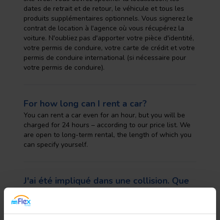
dates de retrait et de retour, le véhicule et tous les
produits supplémentaires optionnels. Vous signerez le
contrat de location à l'agence où vous récupérez la
voiture. N'oubliez pas d'apporter votre pièce d'identité,
votre permis de conduire, votre carte de crédit et votre
permis de conduire international (si nécessaire pour
votre permis de conduire).
For how long can I rent a car?
You can rent a car even for an hour, but you will be
charged for 24 hours – according to our price list. We
are open to long-term rental, the length of which you
can specify yourself.
J'ai été impliqué dans une collision. Que
dois-je faire ?
Avant tout, prenez soin de votre sécurité et de celle
des passagers et des autres participants à la collision.