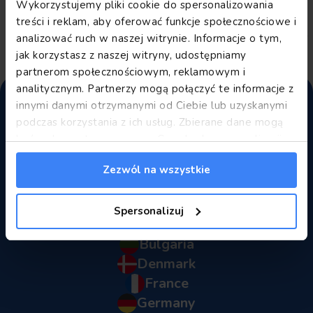
société de location avant de voyager et de partir en voyage
Wykorzystujemy pliki cookie do spersonalizowania
d'affaires.
treści i reklam, aby oferować funkcje społecznościowe i
24.10.2024
LIRE LA SUITE
analizować ruch w naszej witrynie. Informacje o tym,
jak korzystasz z naszej witryny, udostępniamy
partnerom społecznościowym, reklamowym i
analitycznym. Partnerzy mogą połączyć te informacje z
innymi danymi otrzymanymi od Ciebie lub uzyskanymi
podczas korzystania z ich usług. Zbierane dane mogą
być wykorzystywane przez Google do personalizacji
reklam.
Informacje Google o przetwarzaniu danych.
Pays
Zezwól na wszystkie
Albania
Spersonalizuj
Bosnia and Herzegovina
Bulgaria
Denmark
France
Germany