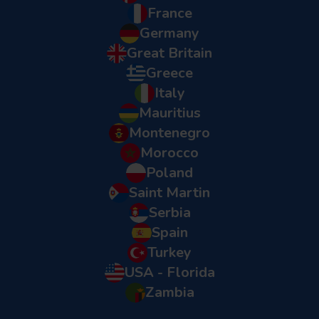
France
Germany
Great Britain
Greece
Italy
Mauritius
Montenegro
Morocco
Poland
Saint Martin
Serbia
Spain
Turkey
USA - Florida
Zambia