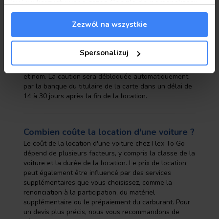
być wykorzystywane przez Google do personalizacji
Sur quelle carte le dépôt peut-il être
reklam.
Informacje Google o przetwarzaniu danych.
Zezwól na wszystkie
bloqué ?
Pour bloquer la caution, le client doit posséder une
carte de crédit MasterCard ou Visa valide avec un
Spersonalizuj
minimum de 6 mois avant la date d'expiration. La carte
doit être au nom du conducteur principal, avec prénom
et nom. La caution sera débloquée automatiquement
par la banque du titulaire de la carte dans un délai de
14 à 30 jours après la fin de la location.
Combien coûte la location d'une voiture ?
Le coût de la location d'une voiture chez Flex To Go
dépend de plusieurs facteurs, y compris la classe de la
voiture et la durée de la location. Le prix de location
peut également être influencé par des services
supplémentaires que vous choisissez, comme la
renonciation à la participation, du matériel
supplémentaire ou le prépaiement du carburant. Pour
un devis plus précis, nous vous recommandons de