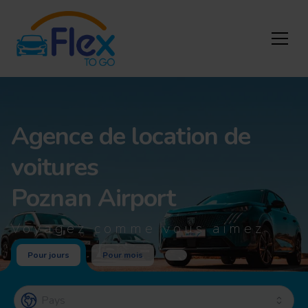
Agence de location de
voitures
Poznan Airport
Voyagez comme vous aimez
Pour jours
Pour mois