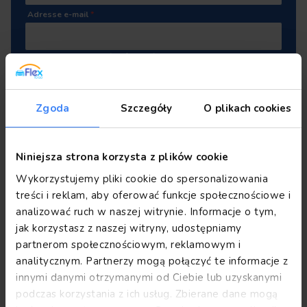
Adresse e-mail
*
Joignez votre CV
(.pdf, .docx)
Déposez ou cliquez pour ajouter un fichier
Zgoda
Szczegóły
O plikach cookies
Je consens au traitement de mes données
Niniejsza strona korzysta z plików cookie
personnelles par Flex Rent Sp. z o.o. dans le cadre du
Wykorzystujemy pliki cookie do spersonalizowania
recrutement pour le poste auquel je postule et pour
treści i reklam, aby oferować funkcje społecznościowe i
les futurs processus de recrutement conformément
aux réglementations GDPR.
*
analizować ruch w naszej witrynie. Informacje o tym,
jak korzystasz z naszej witryny, udostępniamy
POSTULER
partnerom społecznościowym, reklamowym i
analitycznym. Partnerzy mogą połączyć te informacje z
innymi danymi otrzymanymi od Ciebie lub uzyskanymi
podczas korzystania z ich usług. Zbierane dane mogą