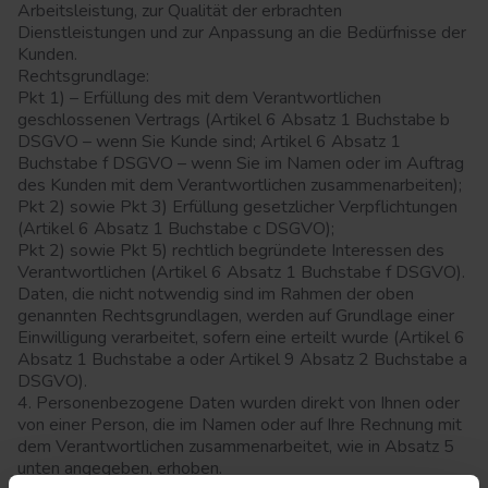
Arbeitsleistung, zur Qualität der erbrachten
Dienstleistungen und zur Anpassung an die Bedürfnisse der
Kunden.
Rechtsgrundlage:
Pkt 1) – Erfüllung des mit dem Verantwortlichen
geschlossenen Vertrags (Artikel 6 Absatz 1 Buchstabe b
DSGVO – wenn Sie Kunde sind; Artikel 6 Absatz 1
Buchstabe f DSGVO – wenn Sie im Namen oder im Auftrag
des Kunden mit dem Verantwortlichen zusammenarbeiten);
Pkt 2) sowie Pkt 3) Erfüllung gesetzlicher Verpflichtungen
(Artikel 6 Absatz 1 Buchstabe c DSGVO);
Pkt 2) sowie Pkt 5) rechtlich begründete Interessen des
Verantwortlichen (Artikel 6 Absatz 1 Buchstabe f DSGVO).
Daten, die nicht notwendig sind im Rahmen der oben
genannten Rechtsgrundlagen, werden auf Grundlage einer
Einwilligung verarbeitet, sofern eine erteilt wurde (Artikel 6
Absatz 1 Buchstabe a oder Artikel 9 Absatz 2 Buchstabe a
DSGVO).
4. Personenbezogene Daten wurden direkt von Ihnen oder
von einer Person, die im Namen oder auf Ihre Rechnung mit
dem Verantwortlichen zusammenarbeitet, wie in Absatz 5
unten angegeben, erhoben.