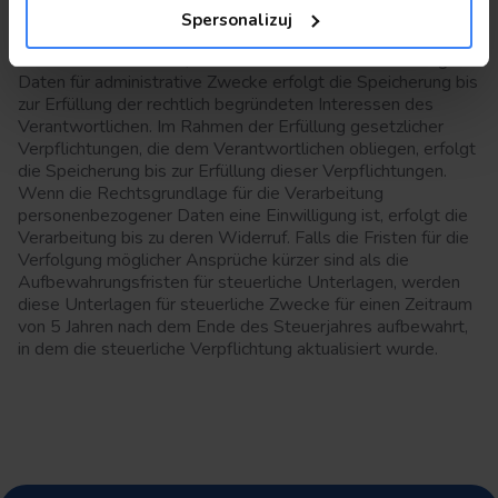
zum Ablauf der Verjährungsfristen für gegenseitige
Spersonalizuj
Ansprüche aus diesem Vertrag, im Grundsatz also für einen
Zeitraum von 6 Jahren, aufbewahrt. Bei der Verarbeitung von
Daten für administrative Zwecke erfolgt die Speicherung bis
zur Erfüllung der rechtlich begründeten Interessen des
Verantwortlichen. Im Rahmen der Erfüllung gesetzlicher
Verpflichtungen, die dem Verantwortlichen obliegen, erfolgt
die Speicherung bis zur Erfüllung dieser Verpflichtungen.
Wenn die Rechtsgrundlage für die Verarbeitung
personenbezogener Daten eine Einwilligung ist, erfolgt die
Verarbeitung bis zu deren Widerruf. Falls die Fristen für die
Verfolgung möglicher Ansprüche kürzer sind als die
Aufbewahrungsfristen für steuerliche Unterlagen, werden
diese Unterlagen für steuerliche Zwecke für einen Zeitraum
von 5 Jahren nach dem Ende des Steuerjahres aufbewahrt,
in dem die steuerliche Verpflichtung aktualisiert wurde.