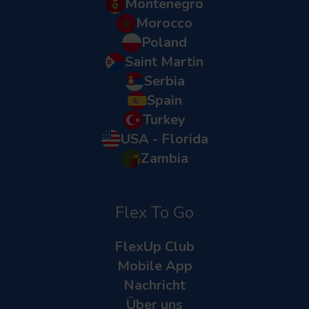
Montenegro
Morocco
Poland
Saint Martin
Serbia
Spain
Turkey
USA - Florida
Zambia
Flex To Go
FlexUp Club
Mobile App
Nachricht
Über uns