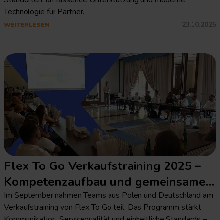
Standorten, umfassende Unterstützung und moderne
Technologie für Partner.
23.10.2025
WEITERLESEN
Flex To Go Verkaufstraining 2025 –
Kompetenzaufbau und gemeinsame
Standards
Im September nahmen Teams aus Polen und Deutschland am
Verkaufstraining von Flex To Go teil. Das Programm stärkt
Kommunikation, Servicequalität und einheitliche Standards –