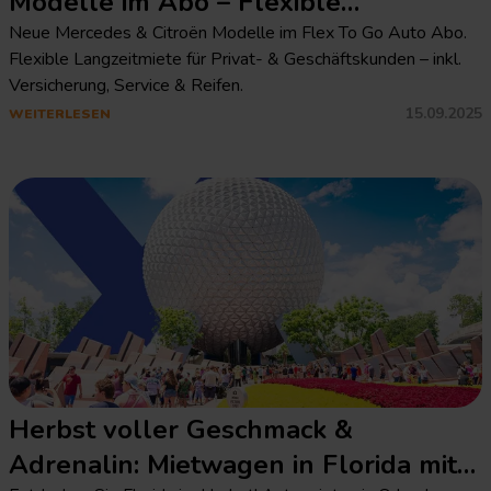
Modelle im Abo – Flexible
Langzeitmiete mit Flex To Go
Neue Mercedes & Citroën Modelle im Flex To Go Auto Abo.
Flexible Langzeitmiete für Privat- & Geschäftskunden – inkl.
Versicherung, Service & Reifen.
15.09.2025
WEITERLESEN
Herbst voller Geschmack &
Adrenalin: Mietwagen in Florida mit