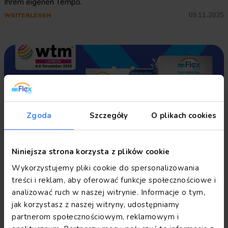
Ihrem eigenen Tempo.
09.11.2025
WEITERLESEN
Zgoda
Szczegóły
O plikach cookies
Niniejsza strona korzysta z plików cookie
Flex To Go auf der WTM London
Wykorzystujemy pliki cookie do spersonalizowania
2025 – Einladung zur Franchise-
treści i reklam, aby oferować funkcje społecznościowe i
Zusammenarbeit
Flex To Go lädt Sie zur WTM London 2025 ein. Entdecken Sie
analizować ruch w naszej witrynie. Informacje o tym,
das globale Franchise-Modell der Autovermietung und lernen
jak korzystasz z naszej witryny, udostępniamy
Sie die polnische Marke kennen, die bereits auf 9 Märkten
partnerom społecznościowym, reklamowym i