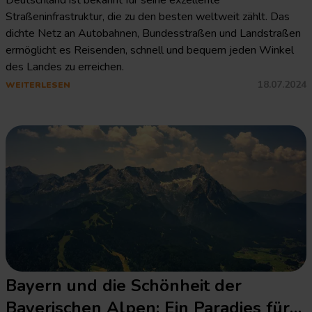
Reisens mit dem Auto
Deutschland ist bekannt für seine exzellente
Straßeninfrastruktur, die zu den besten weltweit zählt. Das
dichte Netz an Autobahnen, Bundesstraßen und Landstraßen
ermöglicht es Reisenden, schnell und bequem jeden Winkel
des Landes zu erreichen.
18.07.2024
WEITERLESEN
Bayern und die Schönheit der
Bayerischen Alpen: Ein Paradies für