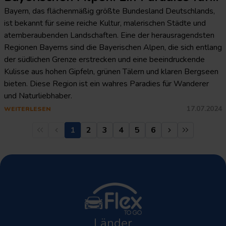
Wanderer und Naturliebhaber
Bayern, das flächenmäßig größte Bundesland Deutschlands,
ist bekannt für seine reiche Kultur, malerischen Städte und
atemberaubenden Landschaften. Eine der herausragendsten
Regionen Bayerns sind die Bayerischen Alpen, die sich entlang
der südlichen Grenze erstrecken und eine beeindruckende
Kulisse aus hohen Gipfeln, grünen Tälern und klaren Bergseen
bieten. Diese Region ist ein wahres Paradies für Wanderer
und Naturliebhaber.
17.07.2024
WEITERLESEN
1
2
3
4
5
6
Länder