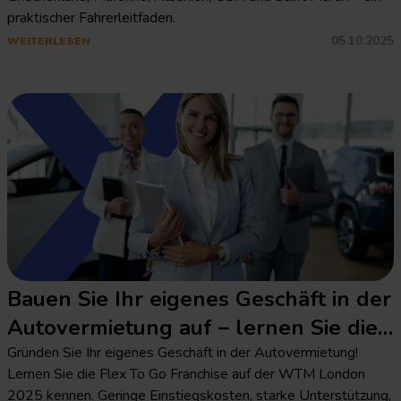
praktischer Fahrerleitfaden.
05.10.2025
WEITERLESEN
Bauen Sie Ihr eigenes Geschäft in der
Autovermietung auf – lernen Sie die
Flex To Go Franchise auf der WTM
Gründen Sie Ihr eigenes Geschäft in der Autovermietung!
Lernen Sie die Flex To Go Franchise auf der WTM London
2025 in London kennen
2025 kennen. Geringe Einstiegskosten, starke Unterstützung,