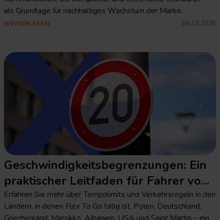
als Grundlage für nachhaltiges Wachstum der Marke.
09.10.2025
WEITERLESEN
Geschwindigkeitsbegrenzungen: Ein
praktischer Leitfaden für Fahrer von
Flex To Go
Erfahren Sie mehr über Tempolimits und Verkehrsregeln in den
Ländern, in denen Flex To Go tätig ist. Polen, Deutschland,
Griechenland, Marokko, Albanien, USA und Saint Martin – ein