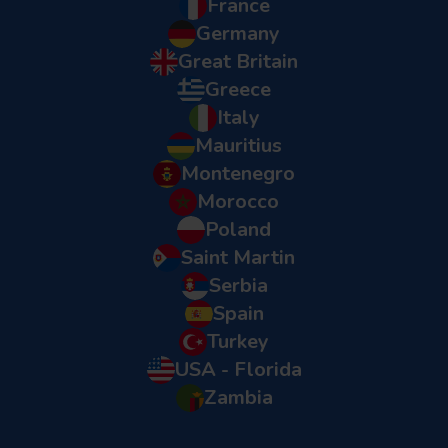
France
Germany
Great Britain
Greece
Italy
Mauritius
Montenegro
Morocco
Poland
Saint Martin
Serbia
Spain
Turkey
USA - Florida
Zambia