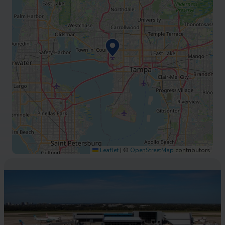
Leaflet
|
©
OpenStreetMap
contributors