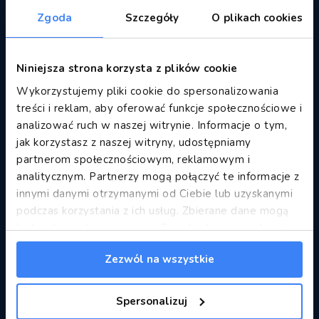
Zgoda
Szczegóły
O plikach cookies
Länder
Albania
Niniejsza strona korzysta z plików cookie
Bosnia and Herzegovina
Wykorzystujemy pliki cookie do spersonalizowania
Bulgaria
treści i reklam, aby oferować funkcje społecznościowe i
Denmark
analizować ruch w naszej witrynie. Informacje o tym,
France
jak korzystasz z naszej witryny, udostępniamy
partnerom społecznościowym, reklamowym i
Germany
analitycznym. Partnerzy mogą połączyć te informacje z
Great Britain
innymi danymi otrzymanymi od Ciebie lub uzyskanymi
Greece
podczas korzystania z ich usług. Zbierane dane mogą
Italy
być wykorzystywane przez Google do personalizacji
Mauritius
reklam.
Informacje Google o przetwarzaniu danych.
Montenegro
Zezwól na wszystkie
Morocco
Poland
Spersonalizuj