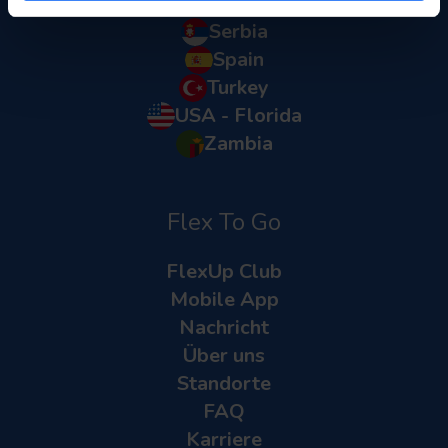
Saint Martin
Serbia
Spain
Turkey
USA - Florida
Zambia
Flex To Go
FlexUp Club
Mobile App
Nachricht
Über uns
Standorte
FAQ
Karriere