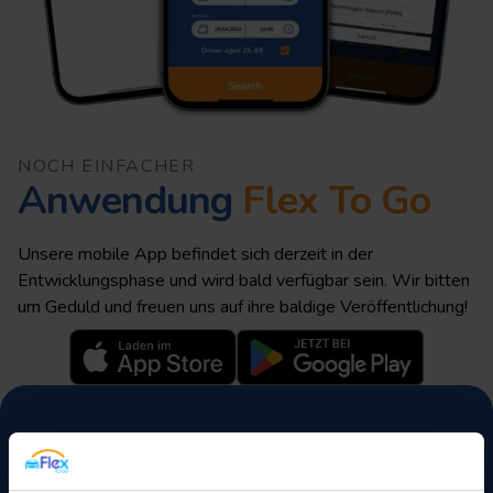
NOCH EINFACHER
Anwendung
Flex To Go
Unsere mobile App befindet sich derzeit in der
Entwicklungsphase und wird bald verfügbar sein. Wir bitten
um Geduld und freuen uns auf ihre baldige Veröffentlichung!