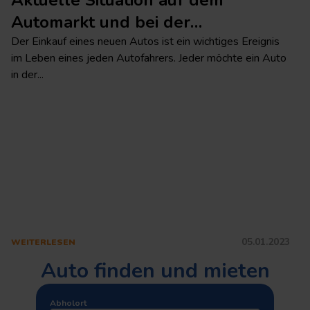
Aktuelle Situation auf dem
R
Automarkt und bei der
M
Autovermietung
Der Einkauf eines neuen Autos ist ein wichtiges Ereignis
I
im Leben eines jeden Autofahrers. Jeder möchte ein Auto
M
in der...
Ve
05.01.2023
WEITERLESEN
W
Auto finden und mieten
Abholort