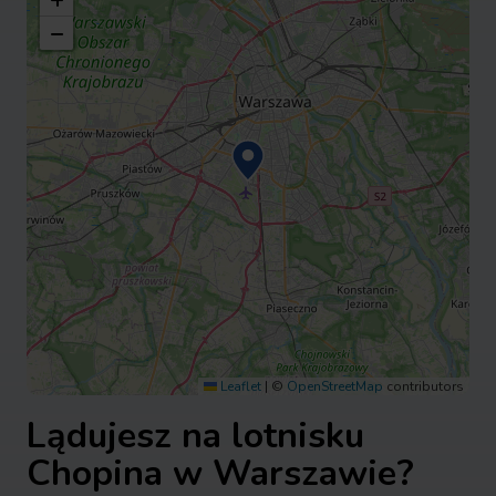
+
−
Leaflet
|
©
OpenStreetMap
contributors
Lądujesz na lotnisku
Chopina w Warszawie?