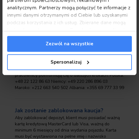
partnerom społecznościowym, reklamowym i
analitycznym. Partnerzy mogą połączyć te informacje z
innymi danymi otrzymanymi od Ciebie lub uzyskanymi
Byłem uczestnikiem kolizji drogowej. Co
podczas korzystania z ich usług. Zbierane dane mogą
być wykorzystywane przez Google do personalizacji
powinienem zrobić?
reklam.
Informacje Google o przetwarzaniu danych.
Brałem udział w kolizji drogowej. Co powinienem
Zezwól na wszystkie
zrobić? Przede wszystkim zadbaj o swoje
bezpieczeństwo oraz bezpieczeństwo pasażerów i
innych uczestników kolizji. Następnie wezwij policję,
Spersonalizuj
która sporządzi protokół zdarzenia. Następnie
skontaktuj się z naszym działem Assistance; nasi
pracownicy poinformują Cię o dalszych krokach. Polska:
+48 22 122 86 63 Niemcy: +49 220 286 896 03
Maroko: +212 663 540 502 Albania: +355 69 777 33 99
Jak zostanie zablokowana kaucja?
Aby zablokować depozyt, klient musi posiadać ważną
kartę kredytową MasterCard lub Visa, ważną do
minimum 6 miesięcy od dnia wydania pojazdu. Karta
musi być wystawiona na pełne imię i nazwisko