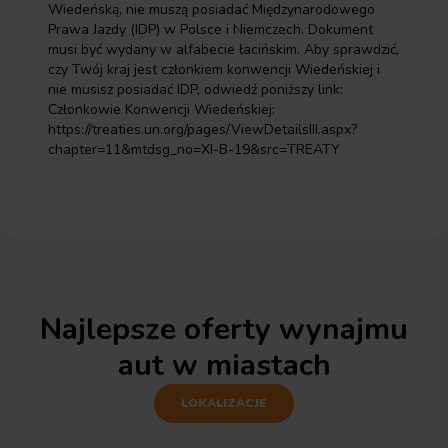
Wiedeńską, nie muszą posiadać Międzynarodowego
Prawa Jazdy (IDP) w Polsce i Niemczech. Dokument
musi być wydany w alfabecie łacińskim. Aby sprawdzić,
czy Twój kraj jest członkiem konwencji Wiedeńskiej i
nie musisz posiadać IDP, odwiedź poniższy link:
Członkowie Konwencji Wiedeńskiej:
https://treaties.un.org/pages/ViewDetailsIII.aspx?
chapter=11&mtdsg_no=XI-B-19&src=TREATY
Najlepsze oferty wynajmu
aut w miastach
LOKALIZACJE