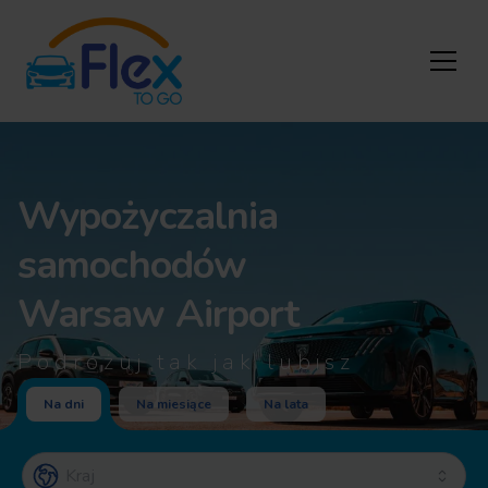
Wypożyczalnia
samochodów
Warsaw Airport
Podróżuj tak jak lubisz
Na dni
Na miesiące
Na lata