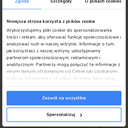
Zgoda
Szczegóły
O plikach cookies
dostępne miejsca. Przede wszystkim, wynajem samochodu
daje ogromną elastyczność i swobodę w planowaniu
podróży. Nie jesteśmy ograniczeni rozkładami jazdy ani
Niniejsza strona korzysta z plików cookie
trasami, co pozwala na spontaniczne zmiany planów i
odwiedzanie miejsc, które nie są obsługiwane przez
Wykorzystujemy pliki cookie do spersonalizowania
transport publiczny.
treści i reklam, aby oferować funkcje społecznościowe i
analizować ruch w naszej witrynie. Informacje o tym,
Kolejną zaletą jest komfort podróżowania. Samochodem
możemy przewozić więcej bagażu, co jest szczególnie
jak korzystasz z naszej witryny, udostępniamy
ważne podczas dłuższych wyjazdów. Możemy również
partnerom społecznościowym, reklamowym i
zatrzymywać się na odpoczynek czy posiłek w dowolnym
analitycznym. Partnerzy mogą połączyć te informacje z
momencie, co jest niemożliwe w pociągu czy samolocie.
innymi danymi otrzymanymi od Ciebie lub uzyskanymi
Dodatkowo, podróżowanie samochodem pozwala na
podczas korzystania z ich usług. Zbierane dane mogą
odwiedzanie atrakcji turystycznych, które znajdują się poza
głównymi szlakami komunikacyjnymi, co często prowadzi do
być wykorzystywane przez Google do personalizacji
odkrywania prawdziwych perełek.
reklam.
Informacje Google o przetwarzaniu danych.
Zezwól na wszystkie
Wynajem samochodu jest także korzystny pod względem
finansowym, szczególnie dla rodzin lub grup przyjaciół.
Koszt wynajmu i paliwa może być niższy niż bilety na pociąg
Spersonalizuj
czy samolot dla kilku osób. Co więcej, wypożyczalnie
samochodów, takie jak FlexToGo, oferują atrakcyjne ceny i