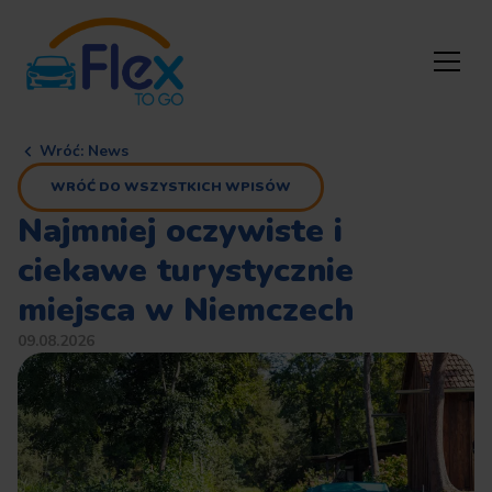
Wróć
:
News
WRÓĆ DO WSZYSTKICH WPISÓW
Najmniej oczywiste i
ciekawe turystycznie
miejsca w Niemczech
09.08.2026