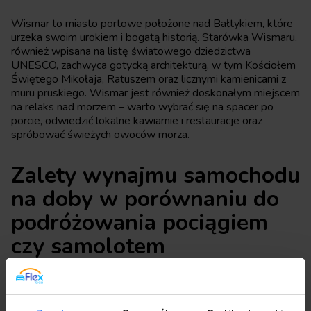
Wismar to miasto portowe położone nad Bałtykiem, które
urzeka swoim urokiem i bogatą historią. Starówka Wismaru,
również wpisana na listę światowego dziedzictwa
UNESCO, zachwyca gotycką architekturą, w tym Kościołem
Świętego Mikołaja, Ratuszem oraz licznymi kamienicami z
muru pruskiego. Wismar jest również doskonałym miejscem
na relaks nad morzem – warto wybrać się na spacer po
porcie, odwiedzić lokalne kawiarnie i restauracje oraz
spróbować świeżych owoców morza.
Zalety wynajmu samochodu
na doby w porównaniu do
podróżowania pociągiem
czy samolotem
Podróżowanie samochodem na doby ma wiele zalet w
porównaniu do korzystania z pociągów czy samolotów,
zwłaszcza gdy chcemy zwiedzić mniej oczywiste i trudno